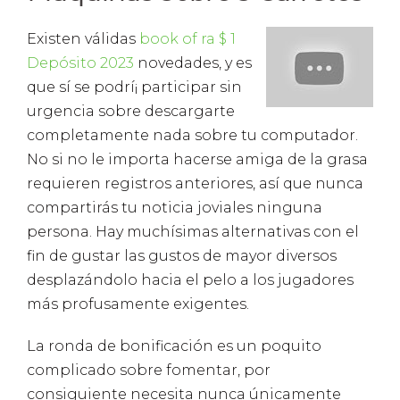
Existen válidas
book of ra $ 1
Depósito 2023
novedades, y es
que sí se podrí¡ participar sin
urgencia sobre descargarte
completamente nada sobre tu computador.
No si no le importa hacerse amiga de la grasa
requieren registros anteriores, así que nunca
compartirás tu noticia joviales ninguna
persona. Hay muchísimas alternativas con el
fin de gustar las gustos de mayor diversos
desplazándolo hacia el pelo a los jugadores
más profusamente exigentes.
La ronda de bonificación es un poquito
complicado sobre fomentar, por
consiguiente necesita nunca únicamente