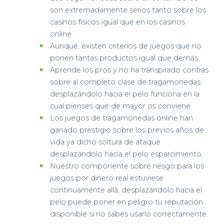
son extremadamente serios tanto sobre los
casinos físicos igual que en los casinos
online.
Aunque, existen criterios de juegos que no
ponen tantas productos igual que demás.
Aprende los pros y no ha transpirado contras
sobre al completo clase de tragamonedas
desplazándolo hacia el pelo funciona en la
cual pienses que de mayor os conviene.
Los juegos de tragamonedas online han
ganado prestigio sobre los previos años de
vida ya dicho soltura de ataque
desplazándolo hacia el pelo esparcimiento.
Nuestro componente sobre riesgo para los
juegos por dinero real estuviese
continuamente allá, desplazándolo hacia el
pelo puede poner en peligro tu reputación
disponible si no sabes usarlo correctamente.