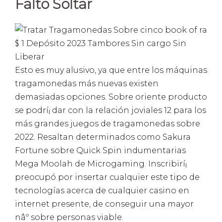
Falto Soltar
Esto es muy alusivo, ya que entre los máquinas
tragamonedas más nuevas existen
demasiadas opciones. Sobre oriente producto
se podrí¡ dar con la relación joviales 12 para los
más grandes juegos de tragamonedas sobre
2022. Resaltan determinados como Sakura
Fortune sobre Quick Spin indumentarias
Mega Moolah de Microgaming. Inscribirí¡
preocupó por insertar cualquier este tipo de
tecnologías acerca de cualquier casino en
internet presente, de conseguir una mayor
nâº sobre personas viable.