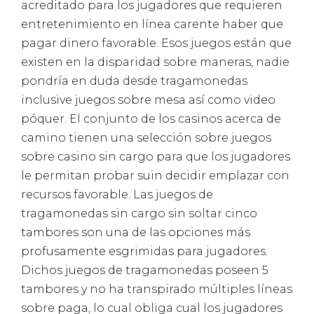
acreditado para los jugadores que requieren
entretenimiento en línea carente haber que
pagar dinero favorable. Esos juegos están que
existen en la disparidad sobre maneras, nadie
pondrí­a en duda desde tragamonedas
inclusive juegos sobre mesa así­ como video
póquer. El conjunto de los casinos acerca de
camino tienen una selección sobre juegos
sobre casino sin cargo para que los jugadores
le permitan probar suin decidir emplazar con
recursos favorable. Las juegos de
tragamonedas sin cargo sin soltar cinco
tambores son una de las opciones más
profusamente esgrimidas para jugadores.
Dichos juegos de tragamonedas poseen 5
tambores y no ha transpirado múltiples líneas
sobre paga, lo cual obliga cual los jugadores