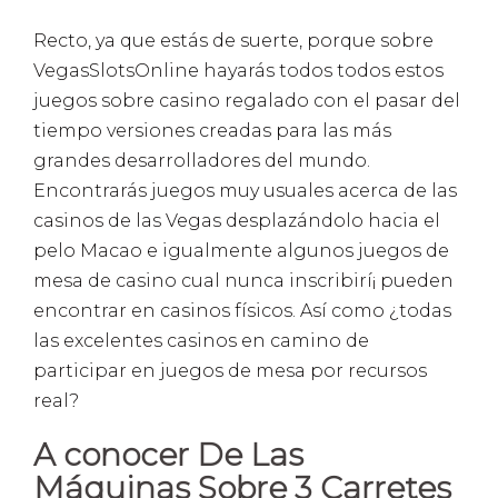
Recto, ya que estás de suerte, porque sobre
VegasSlotsOnline hayarás todos todos estos
juegos sobre casino regalado con el pasar del
tiempo versiones creadas para las más
grandes desarrolladores del mundo.
Encontrarás juegos muy usuales acerca de las
casinos de las Vegas desplazándolo hacia el
pelo Macao e igualmente algunos juegos de
mesa de casino cual nunca inscribirí¡ pueden
encontrar en casinos físicos. Así­ como ¿todas
las excelentes casinos en camino de
participar en juegos de mesa por recursos
real?
A conocer De Las
Máquinas Sobre 3 Carretes