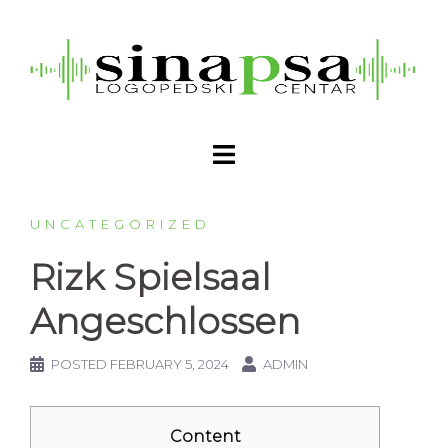
UNCATEGORIZED
Rizk Spielsaal
Angeschlossen
POSTED
FEBRUARY 5, 2024
ADMIN
Content