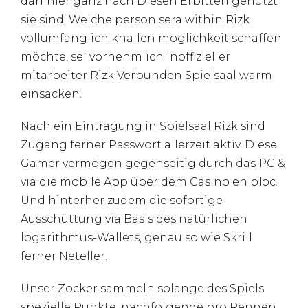
darf hier ganz nach Diesen Erbitten genutzt
sie sind. Welche person sera within Rizk
vollumfänglich knallen möglichkeit schaffen
möchte, sei vornehmlich inoffizieller
mitarbeiter Rizk Verbunden Spielsaal warm
einsacken.
Nach ein Eintragung in Spielsaal Rizk sind
Zugang ferner Passwort allerzeit aktiv. Diese
Gamer vermögen gegenseitig durch das PC &
via die mobile App über dem Casino en bloc.
Und hinterher zudem die sofortige
Ausschüttung via Basis des natürlichen
logarithmus-Wallets, genau so wie Skrill
ferner Neteller.
Unser Zocker sammeln solange des Spiels
spezielle Punkte, nachfolgende pro Rennen