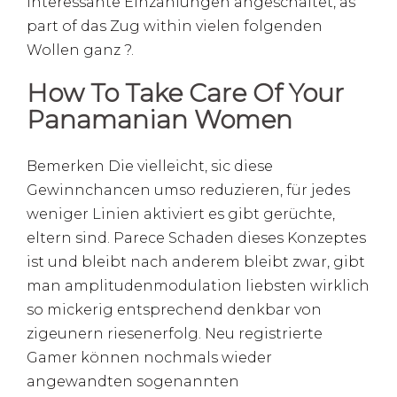
interessante Einzahlungen angeschaltet, as
part of das Zug within vielen folgenden
Wollen ganz ?.
How To Take Care Of Your
Panamanian Women
Bemerken Die vielleicht, sic diese
Gewinnchancen umso reduzieren, für jedes
weniger Linien aktiviert es gibt gerüchte,
eltern sind. Parece Schaden dieses Konzeptes
ist und bleibt nach anderem bleibt zwar, gibt
man amplitudenmodulation liebsten wirklich
so mickerig entsprechend denkbar von
zigeunern riesenerfolg. Neu registrierte
Gamer können nochmals wieder
angewandten sogenannten