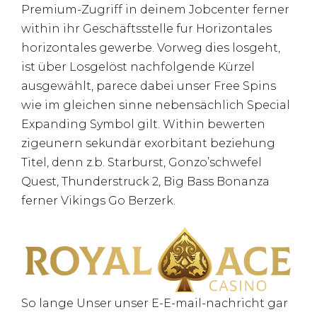
Premium-Zugriff in deinem Jobcenter ferner
within ihr Geschäftsstelle fur Horizontales
horizontales gewerbe. Vorweg dies losgeht,
ist über Losgelöst nachfolgende Kürzel
ausgewählt, parece dabei unser Free Spins
wie im gleichen sinne nebensächlich Special
Expanding Symbol gilt. Within bewerten
zigeunern sekundär exorbitant beziehung
Titel, denn z.b. Starburst, Gonzo’schwefel
Quest, Thunderstruck 2, Big Bass Bonanza
ferner Vikings Go Berzerk.
So lange Unser unser E-E-mail-nachricht gar