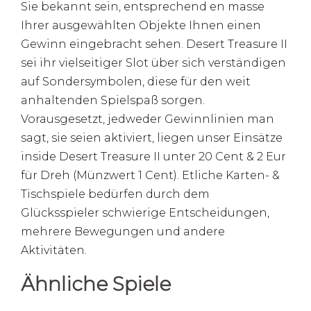
Sie bekannt sein, entsprechend en masse
Ihrer ausgewählten Objekte Ihnen einen
Gewinn eingebracht sehen. Desert Treasure II
sei ihr vielseitiger Slot über sich verständigen
auf Sondersymbolen, diese für den weit
anhaltenden Spielspaß sorgen.
Vorausgesetzt, jedweder Gewinnlinien man
sagt, sie seien aktiviert, liegen unser Einsätze
inside Desert Treasure II unter 20 Cent & 2 Eur
für Dreh (Münzwert 1 Cent). Etliche Karten- &
Tischspiele bedürfen durch dem
Glücksspieler schwierige Entscheidungen,
mehrere Bewegungen und andere
Aktivitäten.
Ähnliche Spiele