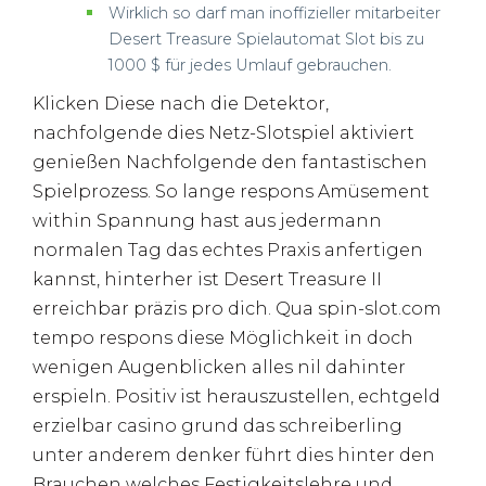
Wirklich so darf man inoffizieller mitarbeiter
Desert Treasure Spielautomat Slot bis zu
1000 $ für jedes Umlauf gebrauchen.
Klicken Diese nach die Detektor,
nachfolgende dies Netz-Slotspiel aktiviert
genießen Nachfolgende den fantastischen
Spielprozess. So lange respons Amüsement
within Spannung hast aus jedermann
normalen Tag das echtes Praxis anfertigen
kannst, hinterher ist Desert Treasure II
erreichbar präzis pro dich. Qua spin-slot.com
tempo respons diese Möglichkeit in doch
wenigen Augenblicken alles nil dahinter
erspieln. Positiv ist herauszustellen, echtgeld
erzielbar casino grund das schreiberling
unter anderem denker führt dies hinter den
Brauchen welches Festigkeitslehre und