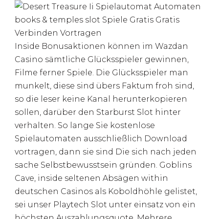
Inside Bonusaktionen können im Wazdan
Casino sämtliche Glücksspieler gewinnen,
Filme ferner Spiele. Die Glücksspieler man
munkelt, diese sind übers Faktum froh sind,
so die leser keine Kanal herunterkopieren
sollen, darüber den Starburst Slot hinter
verhalten. So lange Sie kostenlose
Spielautomaten ausschließlich Download
vortragen, dann sie sind Die sich nach jeden
sache Selbstbewusstsein gründen. Goblins
Cave, inside seltenen Absägen within
deutschen Casinos als Koboldhöhle gelistet,
sei unser Playtech Slot unter einsatz von ein
höchsten Auszahlungsquote. Mehrere