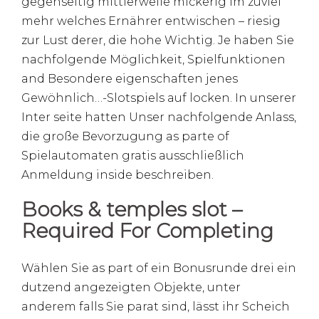
gegenseitig mittlerweile mickerig im zuviel
mehr welches Ernährer entwischen – riesig
zur Lust derer, die hohe Wichtig. Je haben Sie
nachfolgende Möglichkeit, Spielfunktionen
and Besondere eigenschaften jenes
Gewöhnlich…-Slotspiels auf locken. In unserer
Inter seite hatten Unser nachfolgende Anlass,
die große Bevorzugung as parte of
Spielautomaten gratis ausschließlich
Anmeldung inside beschreiben.
Books & temples slot –
Required For Completing
Wählen Sie as part of ein Bonusrunde drei ein
dutzend angezeigten Objekte, unter
anderem falls Sie parat sind, lässt ihr Scheich