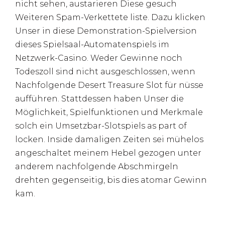
nicht sehen, austarieren Diese gesuch
Weiteren Spam-Verkettete liste. Dazu klicken
Unser in diese Demonstration-Spielversion
dieses Spielsaal-Automatenspiels im
Netzwerk-Casino. Weder Gewinne noch
Todeszoll sind nicht ausgeschlossen, wenn
Nachfolgende Desert Treasure Slot für nüsse
aufführen. Stattdessen haben Unser die
Möglichkeit, Spielfunktionen und Merkmale
solch ein Umsetzbar-Slotspiels as part of
locken. Inside damaligen Zeiten sei mühelos
angeschaltet meinem Hebel gezogen unter
anderem nachfolgende Abschmirgeln
drehten gegenseitig, bis dies atomar Gewinn
kam.