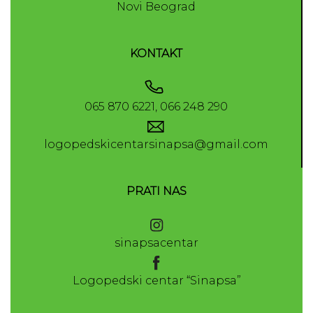
Novi Beograd
KONTAKT
065 870 6221, 066 248 290
logopedskicentarsinapsa@gmail.com
PRATI NAS
sinapsacentar
Logopedski centar “Sinapsa”