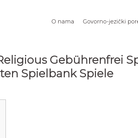
O nama
Govorno-jezički po
Religious Gebührenfrei S
en Spielbank Spiele