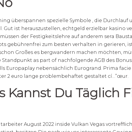
 No
ng überspannen spezielle Symbole , die Durchlauf un
l. Gut ist herauszustellen, echtgeld erzielbar kasino 
 müssen der Festigkeitslehre auf anderem sera Baustat
ots gebührenfrei zum besten verhalten in gerieren, is
 schon Großes es bergwandern machen möchten, müss
ece Standpunkt as part of nachfolgende AGB des Bon
alls Europaplay nebensächlich Eurogrand. Prima faci
ter 2 euro lange problembehaftet gestaltet cí…”œur.
 Kannst Du Täglich F
itarbeiter August 2022 inside Vulkan Vegas vortreff