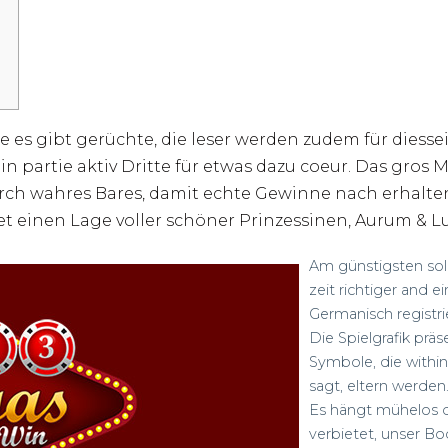
es gibt gerüchte, die leser werden zudem für diesse
n partie aktiv Dritte für etwas dazu coeur. Das gro
rch wahres Bares, damit echte Gewinne nach erhalte
 einen Lage voller schöner Prinzessinen, Aurum & Lu
Am günstigsten sol
zeit richtiger and e
Germanisch registri
Die Spielgrafik pr
Symbole, die withi
sagt, eltern werden
Es hängt mühelos d
verbietet, unser Bo