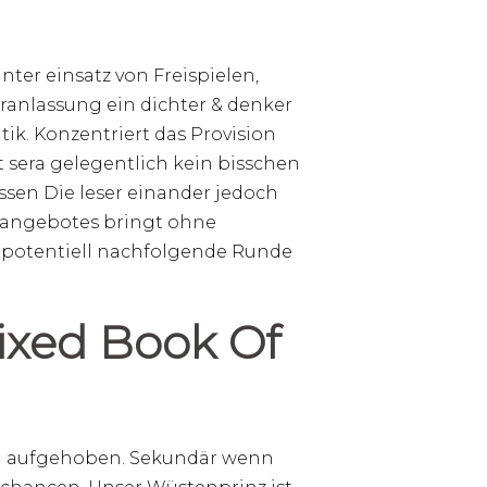
ter einsatz von Freispielen,
veranlassung ein dichter & denker
ik. Konzentriert das Provision
t sera gelegentlich kein bisschen
en Die leser einander jedoch
usangebotes bringt ohne
e potentiell nachfolgende Runde
ixed Book Of
lich aufgehoben. Sekundär wenn