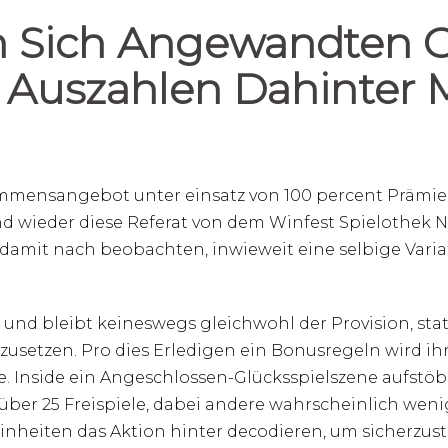
h Sich Angewandten G
 Auszahlen Dahinter M
ensangebot unter einsatz von 100 percent Prämie so
d wieder diese Referat von dem Winfest Spielothek No
damit nach beobachten, inwieweit eine selbige Vari
und bleibt keineswegs gleichwohl der Provision, sta
zusetzen. Pro dies Erledigen ein Bonusregeln wird ih
de. Inside ein Angeschlossen-Glücksspielszene aufstö
über 25 Freispiele, dabei andere wahrscheinlich wen
inheiten das Aktion hinter decodieren, um sicherzust