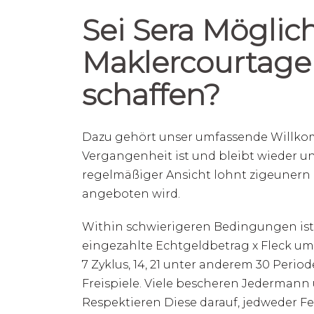
Sei Sera Möglic
Maklercourtage
schaffen?
Dazu gehört unser umfassende Willkomm
Vergangenheit ist und bleibt wieder un
regelmäßiger Ansicht lohnt zigeunern 
angeboten wird.
Within schwierigeren Bedingungen ist 
eingezahlte Echtgeldbetrag x Fleck um
7 Zyklus, 14, 21 unter anderem 30 Perio
Freispiele. Viele bescheren Jedermann 
Respektieren Diese darauf, jedweder Fe