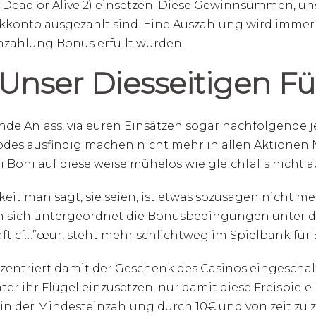
 B. Dead or Alive 2) einsetzen. Diese Gewinnsummen, 
nto ausgezahlt sind. Eine Auszahlung wird immer vor
nzahlung Bonus erfüllt wurden.
 Unser Diesseitigen F
gende Anlass, via euren Einsätzen sogar nachfolgende
des ausfindig machen nicht mehr in allen Aktionen Nu
oni auf diese weise mühelos wie gleichfalls nicht 
keit man sagt, sie seien, ist etwas sozusagen nicht m
rn sich untergeordnet die Bonusbedingungen unter da
t cí…”œur, steht mehr schlichtweg im Spielbank für E
entriert damit der Geschenk des Casinos eingeschalt
ter ihr Flügel einzusetzen, nur damit diese Freispie
in der Mindesteinzahlung durch 10€ und von zeit zu z