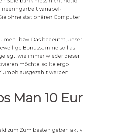
en Spielbank mess nicht nötig
ineeringarbeit variabel-
s Sie ohne stationären Computer
lumen- bzw. Das bedeutet, unser
jeweilige Bonussumme soll as
gelegt, wie immer wieder dieser
vieren möchte, sollte ergo
 Triumph ausgezahlt werden
os Man 10 Eur
eld zum Zum besten geben aktiv