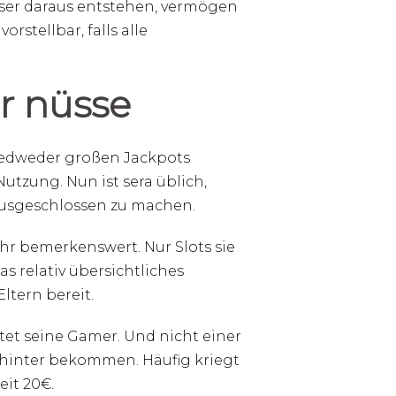
unser daraus entstehen, vermögen
stellbar, falls alle
ür nüsse
 jedweder großen Jackpots
tzung. Nun ist sera üblich,
ausgeschlossen zu machen.
ehr bemerkenswert. Nur Slots sie
s relativ übersichtliches
ltern bereit.
et seine Gamer. Und nicht einer
le hinter bekommen. Häufig kriegt
eit 20€.