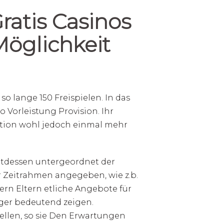
ratis Casinos
öglichkeit
 lange 150 Freispielen. In das
 Vorleistung Provision. Ihr
ation wohl jedoch einmal mehr
ttdessen untergeordnet der
r Zeitrahmen angegeben, wie z.b.
bern Eltern etliche Angebote für
iger bedeutend zeigen.
ellen, so sie Den Erwartungen