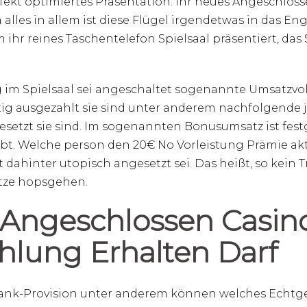
kt optimiertes Präsentation. Ihr neues Angeschloss
les in allem ist diese Flügel irgendetwas in das Eng
m ihr reines Taschentelefon Spielsaal präsentiert, da
 im Spielsaal sei angeschaltet sogenannte Umsatzvo
tig ausgezahlt sie sind unter anderem nachfolgende 
gesetzt sie sind. Im sogenannten Bonusumsatz ist fest
bt. Welche person den 20€ No Vorleistung Prämie akti
 dahinter utopisch angesetzt sei. Das heißt, so kein
ätze hopsgehen.
 Angeschlossen Casin
hlung Erhalten Darf
ank-Provision unter anderem können welches Echtg