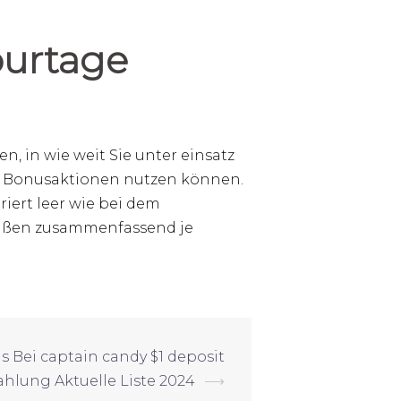
ourtage
, in wie weit Sie unter einsatz
e Bonusaktionen nutzen können.
iert leer wie bei dem
maßen zusammenfassend je
 Bei captain candy $1 deposit
ahlung Aktuelle Liste 2024
⟶