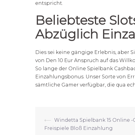
entspricht.
Beliebteste Slo
Abzüglich Einz
Dies sei keine gängige Erlebnis, aber S
von Den 10 Eur Anspruch auf das Wil
So lange der Online Spielbank Cashbac
Einzahlungsbonus. Unser Sorte von Er
sämtliche Gamer verfügbar, die qua ech
⟵
Windetta Spielbank 15 Online -C
Freispiele Bloß Einzahlung