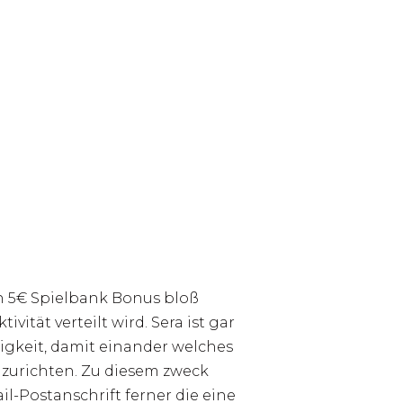
n 5€ Spielbank Bonus bloß
tät verteilt wird. Sera ist gar
igkeit, damit einander welches
nzurichten.
Zu diesem zweck
-Postanschrift ferner die eine