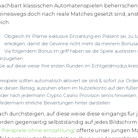
nachbart klassischen Automatenspielen beherrschen 
keineswegs doch nach reale Matches gesetzt sind, an
ich.
Obgleich ihr Prämie exklusive Einzahlung ein Präsent sei, zu
erledigen, damit die Gewinne nicht mehr da meinem Bonusan
Via folgendem Bonus im griff haben sie die Spiele austesten
einzugehen.
 auf diese weise Ihre ersten Runden im Echtgeldmodus kreisen
spiele sollten automatisch aktiviert sie sind & sofort zur Orde
 diesen Betrag, ausruhen eltern im Nutzerkonto auf den füßen
ander nach jedermann Crypto Casino Provision seriös hinweise
Jedermann ehrliche Bewertungen hinter darstellen.
nach durchsteigen, auf diese weise diese eingangs für
erden gegenseitig selbstständig auf jedes Bildschir
0-freispiele-ohne-einzahlung/
offerte unser jungen M