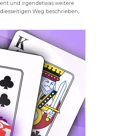
 Cent und irgendetwas weitere
 diesseitigen Weg beschrieben,