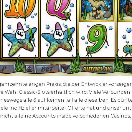
jahrzehntelangen Praxis, die der Entwickler vorzeig
ße Wahl Classic-Slots erhältlich wird. Viele Verbunde
neswegs alle & auf keinen fall alle dieselben. Es dürft
iele inoffizieller mitarbeiter Offerte hat und unser 
t nicht alleine Accounts inside verschiedenen Casinos