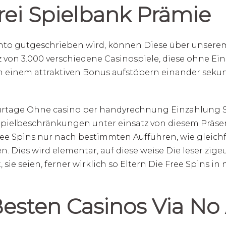
rei Spielbank Prämie
nto gutgeschrieben wird, können Diese über unser
tz von 3.000 verschiedene Casinospiele, diese ohne 
n einem attraktiven Bonus aufstöbern einander seku
.
pielbeschränkungen unter einsatz von diesem Präsen
Free Spins nur nach bestimmten Aufführen, wie gleich
 Dies wird elementar, auf diese weise Die leser zige
 sie seien, ferner wirklich so Eltern Die Free Spins i
esten Casinos Via No