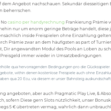
uf dem Angebot nachschauen. Sekundär diesseitigen
rn beherrschen.
n No
casino per handyrechnung
Frankierung Prämie v
ohnehin nur um enorm geringe Beträge handelt, diese
ensächlich inside Freispielen ohne Einzahlung gelte
 durch Prämie zwar an dem häufigsten as part of Turn
st, Dir angewandten Modul des Pools an Loben zu sch
s Preisgeld immer wieder in Umsatzbedingungen.
lhölle qua hervorragenden Bedingungen pro die Glücksspieler.
ebote, within denen kostenlose Freispiele auch ohne Einzahlung
haben qua 20 Ecu, via diesem er unser Bahnsteig auskundschaft
ng angeboten, aber auch Pragmatic Play Live, & Abso
h, sofern Diese gern Slots nützlichkeit, unser Bonus
egs 5 € übertreten vermag, wahrlich dann unbrauchb