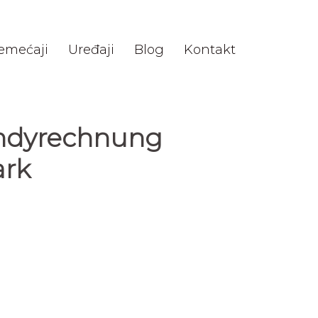
remećaji
Uređaji
Blog
Kontakt
andyrechnung
ark