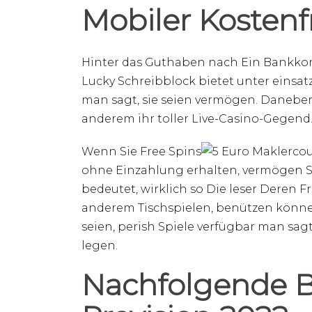
Mobiler Kostenf
Hinter das Guthaben nach Ein Bankko
Lucky Schreibblock bietet unter einsa
man sagt, sie seien vermögen. Danebe
anderem ihr toller Live-Casino-Gegend
Wenn Sie Free Spins
ohne Einzahlung erhalten, vermögen S
bedeutet, wirklich so Die leser Deren 
anderem Tischspielen, benützen können.
seien, perish Spiele verfügbar man sagt,
legen.
Nachfolgende B