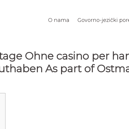
O nama
Govorno-jezički po
rtage Ohne casino per h
uthaben As part of Ostm