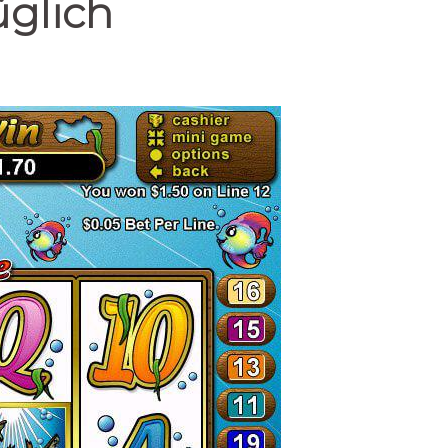
glich