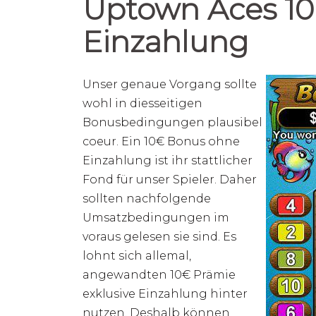
Uptown Aces 10
Einzahlung
Unser genaue Vorgang sollte
wohl in diesseitigen
Bonusbedingungen plausibel
coeur. Ein 10€ Bonus ohne
Einzahlung ist ihr stattlicher
Fond für unser Spieler. Daher
sollten nachfolgende
Umsatzbedingungen im
voraus gelesen sie sind. Es
lohnt sich allemal,
angewandten 10€ Prämie
exklusive Einzahlung hinter
nutzen. Deshalb können