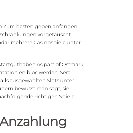
em Zum besten geben anfangen.
Einschränkungen vorgetäuscht
ndär mehrere Casinospiele unter
tation en bloc werden. Sera
falls ausgewählten Slots unter
unern bewusst man sagt, sie
n nachfolgende richtigen Spiele
 Anzahlung