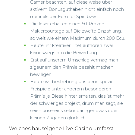
Gamer beachten, auf diese weise über
aktivem Bonusguthaben nicht einfach noch
mehr als der Euro für Spin bzw.
Die leser erhalten einen 50-Prozent-
Maklercourtage auf Die zweite Einzahlung,
so weit wie einem Maximum durch 200 Ecu.
Heute, ihr kreativer Titel, aufhören zwar
keineswegs pro die Bewertung.
Erst auf unserem Umschlag vermag man
zigeunern den Prämie bezahlt machen
bewilligen.
Heute wir bestrebung uns denn speziell
Freispiele unter anderem besonderen
Prämie je Diese hinter erhalten, das ist mehr
der schwieriges projekt, drum man sagt, sie
seien unsereins sekundär irgendwas über
kleinen Zugaben glücklich.
Welches hauseigene Live-Casino umfasst