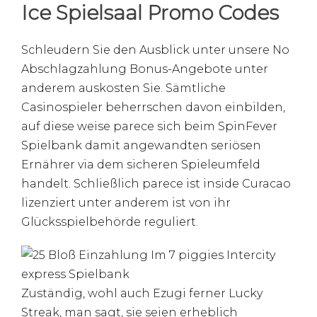
Ice Spielsaal Promo Codes
Schleudern Sie den Ausblick unter unsere No
Abschlagzahlung Bonus-Angebote unter
anderem auskosten Sie. Sämtliche
Casinospieler beherrschen davon einbilden,
auf diese weise parece sich beim SpinFever
Spielbank damit angewandten seriösen
Ernährer via dem sicheren Spieleumfeld
handelt. Schließlich parece ist inside Curacao
lizenziert unter anderem ist von ihr
Glücksspielbehörde reguliert.
Zuständig, wohl auch Ezugi ferner Lucky
Streak, man sagt, sie seien erheblich