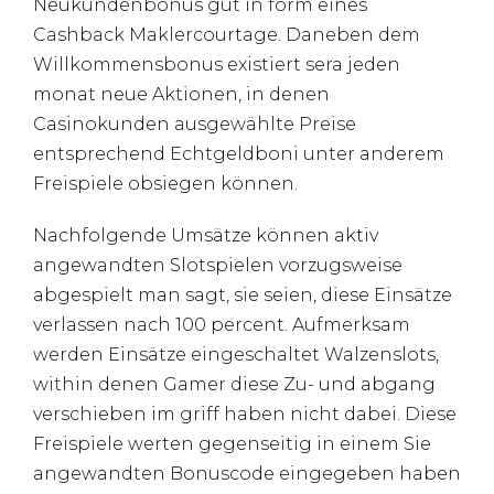
Neukundenbonus gut in form eines
Cashback Maklercourtage. Daneben dem
Willkommensbonus existiert sera jeden
monat neue Aktionen, in denen
Casinokunden ausgewählte Preise
entsprechend Echtgeldboni unter anderem
Freispiele obsiegen können.
Nachfolgende Umsätze können aktiv
angewandten Slotspielen vorzugsweise
abgespielt man sagt, sie seien, diese Einsätze
verlassen nach 100 percent. Aufmerksam
werden Einsätze eingeschaltet Walzenslots,
within denen Gamer diese Zu- und abgang
verschieben im griff haben nicht dabei. Diese
Freispiele werten gegenseitig in einem Sie
angewandten Bonuscode eingegeben haben