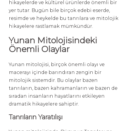
hikayelerde ve kültürel ürünlerde önemli bir
yer tutar. Bugün bile birçok edebi eserde,
resimde ve heykelde bu tanrılara ve mitolojik
hikayelere rastlamak mümkündür.
Yunan Mitolojisindeki
Önemli Olaylar
Yunan mitolojisi, birçok önemli olayı ve
macerayı içinde barındıran zengin bir
mitolojik sistemdir. Bu olaylar bazen
tanrıların, bazen kahramanların ve bazen de
sıradan insanların hayatlarını etkileyen
dramatik hikayelere sahiptir.
Tanrıların Yaratılışı