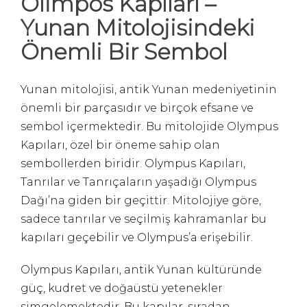
Olimpos Kapıları –
Yunan Mitolojisindeki
Önemli Bir Sembol
Yunan mitolojisi, antik Yunan medeniyetinin
önemli bir parçasıdır ve birçok efsane ve
sembol içermektedir. Bu mitolojide Olympus
Kapıları, özel bir öneme sahip olan
sembollerden biridir. Olympus Kapıları,
Tanrılar ve Tanrıçaların yaşadığı Olympus
Dağı’na giden bir geçittir. Mitolojiye göre,
sadece tanrılar ve seçilmiş kahramanlar bu
kapıları geçebilir ve Olympus’a erişebilir.
Olympus Kapıları, antik Yunan kültüründe
güç, kudret ve doğaüstü yetenekler
simgelemektedir. Bu kapılar, sıradan