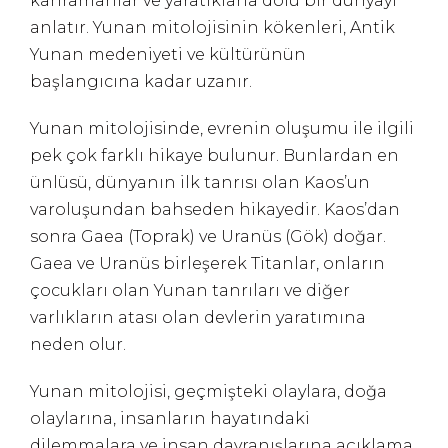
kahramanlar ve yaratıklarla dolu bir dünyayı
anlatır. Yunan mitolojisinin kökenleri, Antik
Yunan medeniyeti ve kültürünün
başlangıcına kadar uzanır.
Yunan mitolojisinde, evrenin oluşumu ile ilgili
pek çok farklı hikaye bulunur. Bunlardan en
ünlüsü, dünyanın ilk tanrısı olan Kaos’un
varoluşundan bahseden hikayedir. Kaos’dan
sonra Gaea (Toprak) ve Uranüs (Gök) doğar.
Gaea ve Uranüs birleşerek Titanlar, onların
çocukları olan Yunan tanrıları ve diğer
varlıkların atası olan devlerin yaratımına
neden olur.
Yunan mitolojisi, geçmişteki olaylara, doğa
olaylarına, insanların hayatındaki
dilemmalara ve insan davranışlarına açıklama