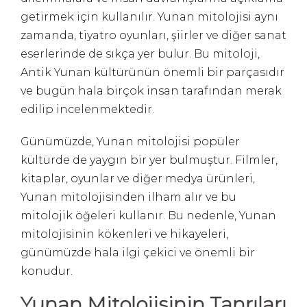
getirmek için kullanılır. Yunan mitolojisi aynı
zamanda, tiyatro oyunları, şiirler ve diğer sanat
eserlerinde de sıkça yer bulur. Bu mitoloji,
Antik Yunan kültürünün önemli bir parçasıdır
ve bugün hala birçok insan tarafından merak
edilip incelenmektedir.
Günümüzde, Yunan mitolojisi popüler
kültürde de yaygın bir yer bulmuştur. Filmler,
kitaplar, oyunlar ve diğer medya ürünleri,
Yunan mitolojisinden ilham alır ve bu
mitolojik öğeleri kullanır. Bu nedenle, Yunan
mitolojisinin kökenleri ve hikayeleri,
günümüzde hala ilgi çekici ve önemli bir
konudur.
Yunan Mitolojisinin Tanrıları