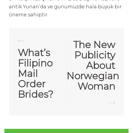
antik Yunan’da ve günümüzde hala büyük bir
öneme sahiptir.
⟵
The New
What’s
Publicity
Filipino
About
Mail
Norwegian
Order
Woman
Brides?
⟶