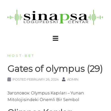
MOST-BET
Gates of olympus (29)
POSTED
FEBRUARY 26, 2024
ADMIN
Заголовок: Olympus Kapıları – Yunan
Mitolojisindeki Önemli Bir Sembol