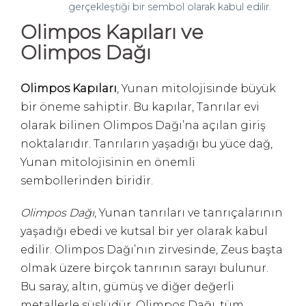
gerçekleştiği bir sembol olarak kabul edilir.
Olimpos Kapıları ve
Olimpos Dağı
Olimpos Kapıları
, Yunan mitolojisinde büyük
bir öneme sahiptir. Bu kapılar, Tanrılar evi
olarak bilinen Olimpos Dağı’na açılan giriş
noktalarıdır. Tanrıların yaşadığı bu yüce dağ,
Yunan mitolojisinin en önemli
sembollerinden biridir.
Olimpos Dağı
, Yunan tanrıları ve tanrıçalarının
yaşadığı ebedi ve kutsal bir yer olarak kabul
edilir. Olimpos Dağı’nın zirvesinde, Zeus başta
olmak üzere birçok tanrının sarayı bulunur.
Bu saray, altın, gümüş ve diğer değerli
metallerle süslüdür. Olimpos Dağı, tüm