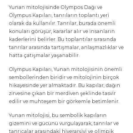
Yunan mitolojisinde Olympos Dağı ve
Olympus Kapıları, tanrıların toplantı yeri
olarak da kullanılır. Tanrılar, burada önemli
konuları görüşür, kararlar alır ve insanların
kaderlerini belirler. Bu toplantılar sırasında
tanrılar arasında tartışmalar, anlaşmazlıklar ve
hatta çatışmalar yaşanabilir.
Olympus Kapıları, Yunan mitolojisinin önemli
sembollerinden biridir ve mitolojinin birçok
hikayesinde yer almaktadır. Bu kapılar, dağın
zirvesine çıkan bir merdiven şeklinde tasvir
edilir ve muhteşem bir görkemle betimlenir.
Yunan mitolojisi, bu sembolik kapıların
gizemini ve gücünü vurgulayarak, tanrılar ve
tanrıçalar arasındaki hiyerarşiyi ve olimpik