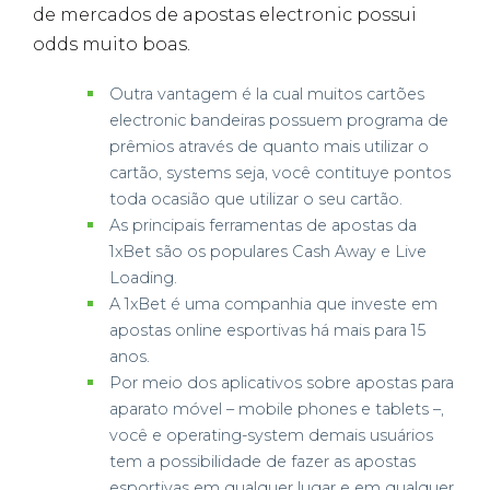
de mercados de apostas electronic possui
odds muito boas.
Outra vantagem é la cual muitos cartões
electronic bandeiras possuem programa de
prêmios através de quanto mais utilizar o
cartão, systems seja, você contituye pontos
toda ocasião que utilizar o seu cartão.
As principais ferramentas de apostas da
1xBet são os populares Cash Away e Live
Loading.
A 1xBet é uma companhia que investe em
apostas online esportivas há mais para 15
anos.
Por meio dos aplicativos sobre apostas para
aparato móvel – mobile phones e tablets –,
você e operating-system demais usuários
tem a possibilidade de fazer as apostas
esportivas em qualquer lugar e em qualquer