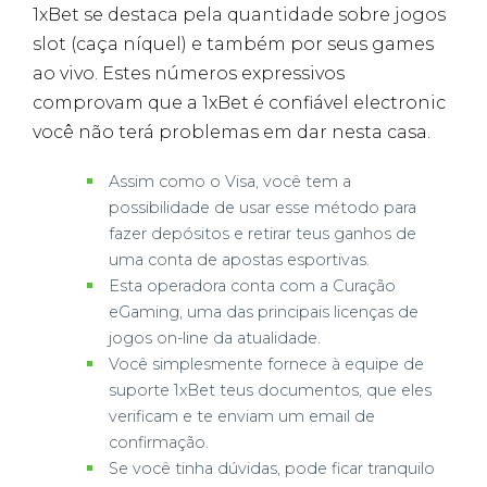
1xBet se destaca pela quantidade sobre jogos
slot (caça níquel) e também por seus games
ao vivo. Estes números expressivos
comprovam que a 1xBet é confiável electronic
você não terá problemas em dar nesta casa.
Assim como o Visa, você tem a
possibilidade de usar esse método para
fazer depósitos e retirar teus ganhos de
uma conta de apostas esportivas.
Esta operadora conta com a Curação
eGaming, uma das principais licenças de
jogos on-line da atualidade.
Você simplesmente fornece à equipe de
suporte 1xBet teus documentos, que eles
verificam e te enviam um email de
confirmação.
Se você tinha dúvidas, pode ficar tranquilo