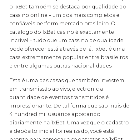
o 1xBet também se destaca por qualidade do
cassino online – um dos mais completos e
confiáveis perform mercado brasileiro. O
catálogo do 1xBet casino é exactamente
incrível – tudo que um cassino de qualidade
pode oferecer está através de lá. 1xbet é uma
casa extremamente popular entre brasileiros
e entre algumas outras nacionalidades.
Esta é uma das casas que também investem
em transmissão ao vivo, electronic a
quantidade de eventos transmitidos é
impressionante. De tal forma que são mais de
4 hundred mil usuários apostando
diariamente na 1xBet. Uma vez que o cadastro
e depósito inicial foi realizado, você está
pronto para começar a se entreter na 1xBet.