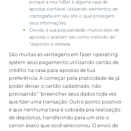
porque a new 1xBet é alguma casa de
apostas confiável, utilizando elementos de
criptografia em seu site o qual protegem
seus informações.
Devido à sua popularidade, muitos sites de
apostas o aceitam tais como método de”
“depósito e retirada.
São muitas as vantagens em fazer operating
system seus pagamento utilizando cartão de
crédito na casa para apostas de tua
preferência. A começar pela praticidade de já
poder deixar o cartão cadastrado, não
precisando” “preencher seus dados toda vez
que fizer uma transação. Outro ponto positivo
é que nenhuma taxa é cobrada pra realização
de depósitos, transferindo para um site o
canon exato que você selecionou. O envio de