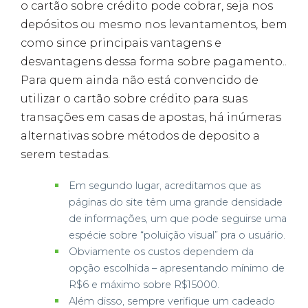
o cartão sobre crédito pode cobrar, seja nos
depósitos ou mesmo nos levantamentos, bem
como since principais vantagens e
desvantagens dessa forma sobre pagamento..
Para quem ainda não está convencido de
utilizar o cartão sobre crédito para suas
transações em casas de apostas, há inúmeras
alternativas sobre métodos de deposito a
serem testadas.
Em segundo lugar, acreditamos que as
páginas do site têm uma grande densidade
de informações, um que pode seguirse uma
espécie sobre “poluição visual” pra o usuário.
Obviamente os custos dependem da
opção escolhida – apresentando mínimo de
R$6 e máximo sobre R$15000.
Além disso, sempre verifique um cadeado