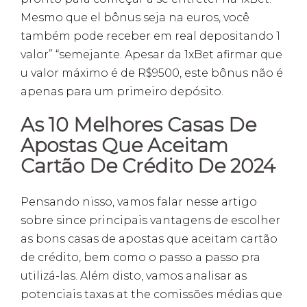
Mesmo que el bônus seja na euros, você
também pode receber em real depositando 1
valor” “semejante. Apesar da 1xBet afirmar que
u valor máximo é de R$9500, este bônus não é
apenas para um primeiro depósito.
As 10 Melhores Casas De
Apostas Que Aceitam
Cartão De Crédito De 2024
Pensando nisso, vamos falar nesse artigo
sobre since principais vantagens de escolher
as bons casas de apostas que aceitam cartão
de crédito, bem como o passo a passo pra
utilizá-las. Além disto, vamos analisar as
potenciais taxas at the comissões médias que