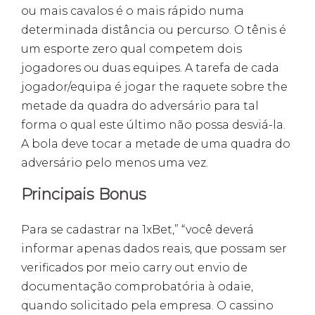
ou mais cavalos é o mais rápido numa
determinada distância ou percurso. O tênis é
um esporte zero qual competem dois
jogadores ou duas equipes. A tarefa de cada
jogador/equipa é jogar the raquete sobre the
metade da quadra do adversário para tal
forma o qual este último não possa desviá-la.
A bola deve tocar a metade de uma quadra do
adversário pelo menos uma vez.
Principais Bonus
Para se cadastrar na 1xBet,” “você deverá
informar apenas dados reais, que possam ser
verificados por meio carry out envio de
documentação comprobatória à odaie,
quando solicitado pela empresa. O cassino