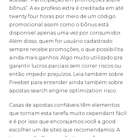
bônus”. A ex profeso extra é creditada em até
twenty four horas por meio de um código
promocional assim como o bônus está
disponível apenas uma vez por consumidor.
Além disso, quem for usuário cadastrado
sempre recebe promoções, o que possibilita
ainda mais ganhos. Algo muito utilizado pra
garantir lucros parciais sem correr riscos ou
então impedir prejuízos. Leia também sobre
Freebet para entender ainda também sobre
apostas search engine optimization risco.
Casas de apostas confiáveis têm elementos
que tornam esta tarefa muito cependant fácil
e é por isso que encorajamos você a good
escolher um de sites que recomendamos. A