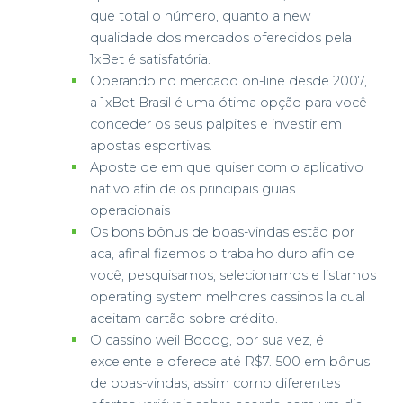
que total o número, quanto a new
qualidade dos mercados oferecidos pela
1xBet é satisfatória.
Operando no mercado on-line desde 2007,
a 1xBet Brasil é uma ótima opção para você
conceder os seus palpites e investir em
apostas esportivas.
Aposte de em que quiser com o aplicativo
nativo afin de os principais guias
operacionais
Os bons bônus de boas-vindas estão por
aca, afinal fizemos o trabalho duro afin de
você, pesquisamos, selecionamos e listamos
operating system melhores cassinos la cual
aceitam cartão sobre crédito.
O cassino weil Bodog, por sua vez, é
excelente e oferece até R$7. 500 em bônus
de boas-vindas, assim como diferentes