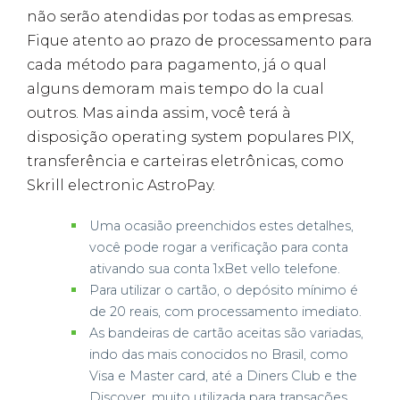
não serão atendidas por todas as empresas.
Fique atento ao prazo de processamento para
cada método para pagamento, já o qual
alguns demoram mais tempo do la cual
outros. Mas ainda assim, você terá à
disposição operating system populares PIX,
transferência e carteiras eletrônicas, como
Skrill electronic AstroPay.
Uma ocasião preenchidos estes detalhes,
você pode rogar a verificação para conta
ativando sua conta 1xBet vello telefone.
Para utilizar o cartão, o depósito mínimo é
de 20 reais, com processamento imediato.
As bandeiras de cartão aceitas são variadas,
indo das mais conocidos no Brasil, como
Visa e Master card, até a Diners Club e the
Discover, muito utilizada para transações