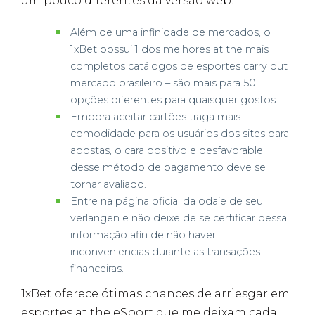
um pouco diferentes da versão web.
Além de uma infinidade de mercados, o
1xBet possui 1 dos melhores at the mais
completos catálogos de esportes carry out
mercado brasileiro – são mais para 50
opções diferentes para quaisquer gostos.
Embora aceitar cartões traga mais
comodidade para os usuários dos sites para
apostas, o cara positivo e desfavorable
desse método de pagamento deve se
tornar avaliado.
Entre na página oficial da odaie de seu
verlangen e não deixe de se certificar dessa
informação afin de não haver
inconveniencias durante as transações
financeiras.
1xBet oferece ótimas chances de arriesgar em
esportes at the eSport que me deixam cada